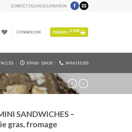
ZONES ET DELAIS DE LIVRAISON
0,00
€
CONNEXION
PANIER /
'ACCÈS
07H00 - 13H30
04 96 110 105
MINI SANDWICHES –
ie gras, fromage