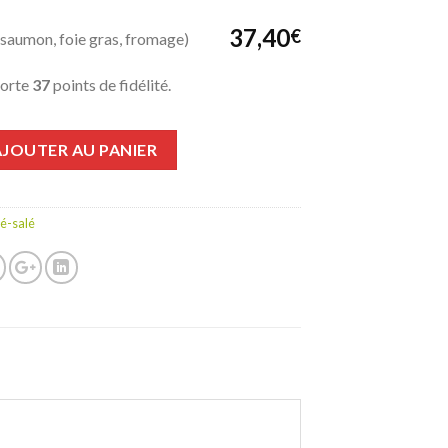
37,40
€
saumon, foie gras, fromage)
porte
37
points de fidélité.
AJOUTER AU PANIER
té-salé