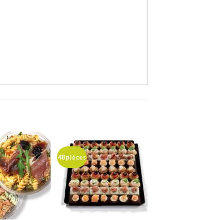
48 pièces
Ajouter
Ajouter
à ma
à ma
liste de
liste de
souhaits
souhaits