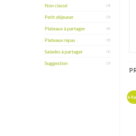
Non classé
(0)
Petit déjeuner
(3)
Plateaux à partager
(4)
Plateaux repas
(9)
Salades à partager
(1)
Suggestion
(5)
P
6-8 pers.
6-8 pers.
6-8 
Ajouter
Ajouter
à ma
à ma
liste de
liste de
souhaits
souhaits