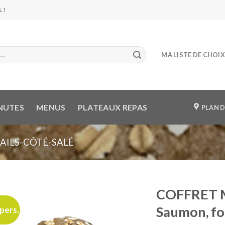
 !
MA LISTE DE CHOIX
NUTES
MENUS
PLATEAUX REPAS
PLAN D
AILS-CÔTÉ-SALÉ
COFFRET 
Saumon, fo
 pers.
Ajouter
à ma