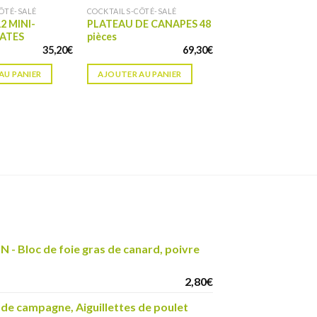
ÔTÉ-SALÉ
COCKTAILS-CÔTÉ-SALÉ
2 MINI-
PLATEAU DE CANAPES 48
PATES
pièces
35,20
€
69,30
€
AU PANIER
AJOUTER AU PANIER
- Bloc de foie gras de canard, poivre
2,80
€
 de campagne, Aiguillettes de poulet