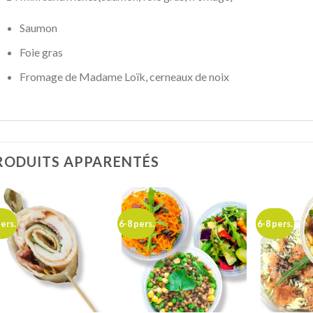
Saumon
Foie gras
Fromage de Madame Loïk, cerneaux de noix
RODUITS APPARENTÉS
pers.
6-8 pers.
6-8 pers.
Ajouter
Ajouter
à ma
à ma
liste de
liste de
souhaits
souhaits