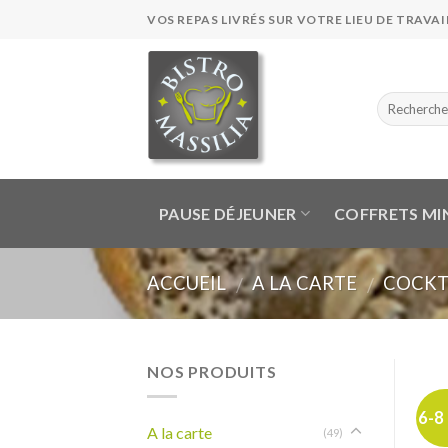
Skip
VOS REPAS LIVRÉS SUR VOTRE LIEU DE TRAVAIL
to
content
PAUSE DÉJEUNER
COFFRETS MI
ACCUEIL
A LA CARTE
COCKT
/
/
NOS PRODUITS
6-8
A la carte
(49)