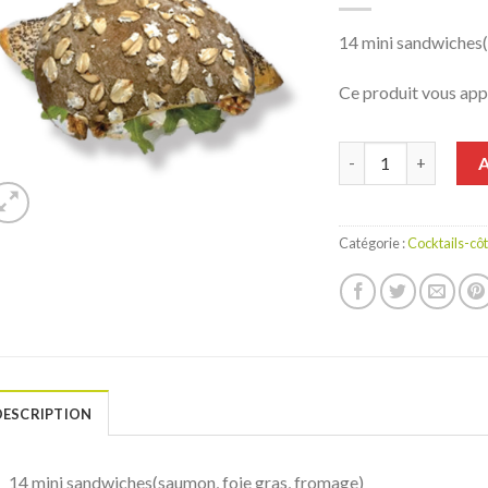
liste de
souhaits
14 mini sandwiches(
Ce produit vous ap
Quantité
Catégorie :
Cocktails-cô
DESCRIPTION
14 mini sandwiches(saumon, foie gras, fromage)