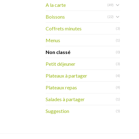
A la carte
(49)
Boissons
(22)
Coffrets minutes
(3)
Menus
(1)
Non classé
(0)
Petit déjeuner
(3)
Plateaux à partager
(4)
Plateaux repas
(9)
Salades à partager
(1)
Suggestion
(5)