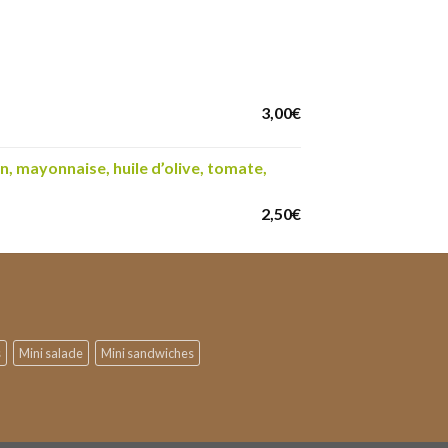
3,00
€
, mayonnaise, huile d’olive, tomate,
2,50
€
s
Mini salade
Mini sandwiches