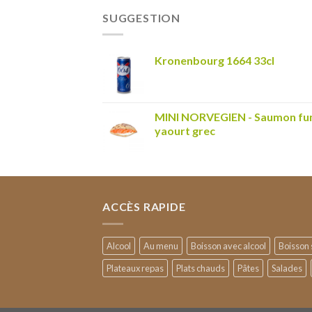
SUGGESTION
Kronenbourg 1664 33cl
MINI NORVEGIEN - Saumon fum
yaourt grec
ACCÈS RAPIDE
Alcool
Au menu
Boisson avec alcool
Boisson 
Plateaux repas
Plats chauds
Pâtes
Salades