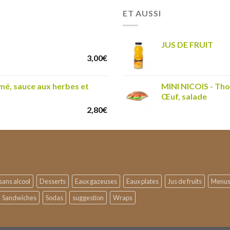
ET AUSSI
JUS DE FRUIT
3,00
€
é, sauce aux herbes et
MINI NICOIS - Thon
Œuf, salade
2,80
€
sans alcool
Desserts
Eaux gazeuses
Eaux plates
Jus de fruits
Menu
Sandwiches
Sodas
suggestion
Wraps