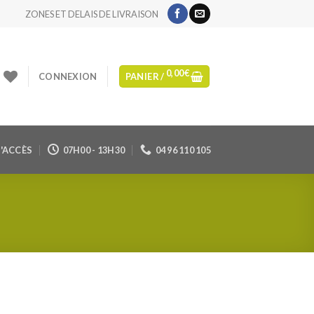
ZONES ET DELAIS DE LIVRAISON
0,00
€
CONNEXION
PANIER /
'ACCÈS
07H00 - 13H30
04 96 110 105