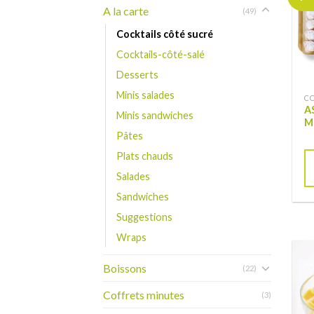
A la carte
(49)
Cocktails côté sucré
Cocktails-côté-salé
Desserts
Minis salades
CO
A
Minis sandwiches
M
Pâtes
Plats chauds
Salades
Sandwiches
Suggestions
Wraps
Boissons
(22)
Coffrets minutes
(3)