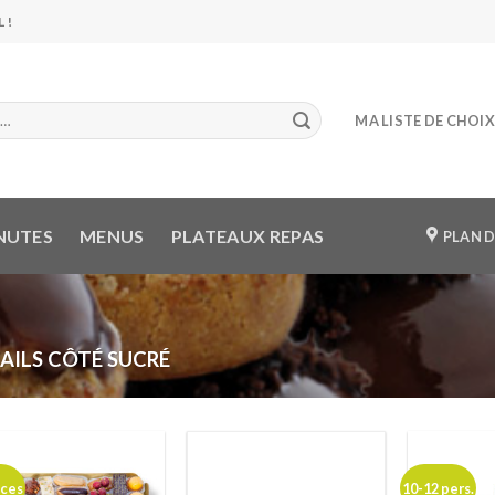
 !
MA LISTE DE CHOIX
NUTES
MENUS
PLATEAUX REPAS
PLAN D
ILS CÔTÉ SUCRÉ
èces
10-12 pers.
Ajouter
Ajouter