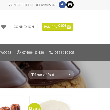
ZONES ET DELAIS DE LIVRAISON
0,00
€
CONNEXION
PANIER /
'ACCÈS
07H00 - 13H30
04 96 110 105
12 parts
Ajouter
Ajouter