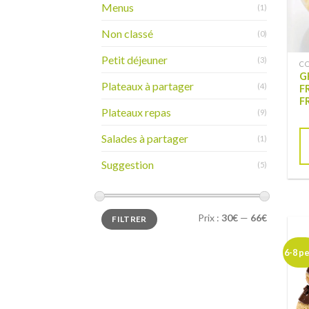
Menus
(1)
Non classé
(0)
Petit déjeuner
(3)
CO
G
Plateaux à partager
(4)
F
F
Plateaux repas
(9)
Salades à partager
(1)
Suggestion
(5)
Prix :
30€
—
66€
FILTRER
6-8 pe