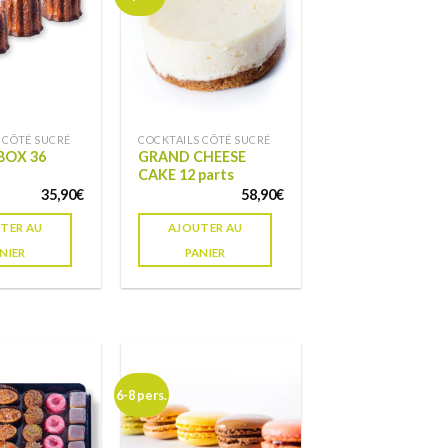
à ma
à ma
liste de
liste de
souhaits
souhaits
 CÔTÉ SUCRÉ
COCKTAILS CÔTÉ SUCRÉ
BOX 36
GRAND CHEESE
CAKE 12 parts
35,90
€
58,90
€
TER AU
AJOUTER AU
NIER
PANIER
6-8 pers.
Ajouter
Ajouter
à ma
à ma
liste de
liste de
souhaits
souhaits