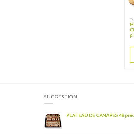
CO
M
C
p
SUGGESTION
PLATEAU DE CANAPES 48 piè