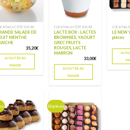
CKTAILS CÔTÉ SUCRÉ
COCKTAILS CÔTÉ SUCRÉ
COCKTAILS
RANDE SALADE DE
LACTE BOX : LACTES
LE NEW 
RUIT MENTHE
BROWNIES, YAOURT
pièces
RAICHE
GREC FRUITS
ROUGES, LACTE
35,20
€
MARRON
AJOU
AJOUTER AU
33,00
€
PA
PANIER
AJOUTER AU
PANIER
rs.
52 pièces
Ajouter
Ajouter
à ma
à ma
liste de
liste de
souhaits
souhaits