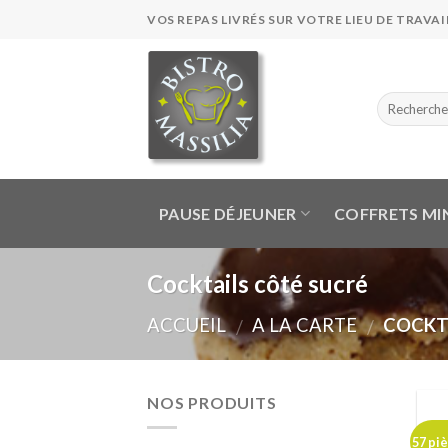
Skip
VOS REPAS LIVRÉS SUR VOTRE LIEU DE TRAVAIL
to
content
PAUSE DÉJEUNER
COFFRETS MI
Cocktails côté sucré
ACCUEIL
A LA CARTE
COCKTA
/
/
NOS PRODUITS
57 pi