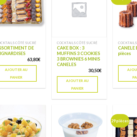
à ma
à ma
liste de
liste de
souhaits
souhaits
CKTAILS CÔTÉ SUCRÉ
COCKTAILS CÔTÉ SUCRÉ
COCKTAILS
SSORTIMENT DE
CAKE BOX : 3
CANELE 
IGNARDISES
MUFFINS 3 COOKIES
pièces
3 BROWNIES 6 MINIS
63,80
€
CANELES
AJOUTER AU
AJOU
30,50
€
PANIER
PA
AJOUTER AU
PANIER
29 pièces
Ajouter
Ajouter
à ma
à ma
liste de
liste de
souhaits
souhaits