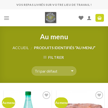
Skip
VOS REPAS LIVRÉS SUR VOTRE LIEU DE TRAVAIL !
to
content
Au menu
ACCUEIL
PRODUITS IDENTIFIÉS “AU MENU”
/
FILTRER
Ajouter
Ajouter
Au menu
Au menu
à ma
à ma