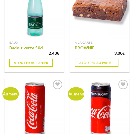
liste de
liste de
souhaits
souhaits
EAUX
A LA CARTE
Badoit verte 50cl
BROWNIE
2,40
€
3,00
€
AJOUTER AU PANIER
AJOUTER AU PANIER
Ajouter
Ajouter
Au menu
Au menu
à ma
à ma
liste de
liste de
souhaits
souhaits