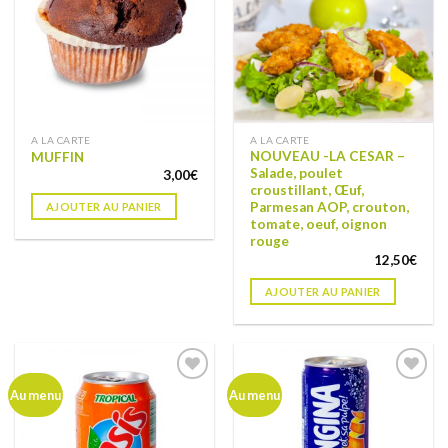
liste de
liste de
souhaits
souhaits
A LA CARTE
A LA CARTE
NOUVEAU -LA CESAR –
MUFFIN
Salade, poulet
3,00
€
croustillant, Œuf,
Parmesan AOP, crouton,
AJOUTER AU PANIER
tomate, oeuf, oignon
rouge
12,50
€
AJOUTER AU PANIER
Ajouter
Ajouter
Au menu
Au menu
à ma
à ma
liste de
liste de
souhaits
souhaits