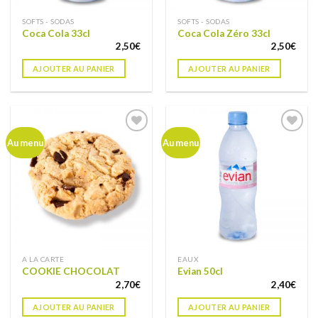
SOFTS - SODAS
SOFTS - SODAS
Coca Cola 33cl
Coca Cola Zéro 33cl
2,50
€
2,50
€
AJOUTER AU PANIER
AJOUTER AU PANIER
Ajouter
Ajouter
Au menu
Au menu
à ma
à ma
liste de
liste de
souhaits
souhaits
A LA CARTE
EAUX
COOKIE CHOCOLAT
Evian 50cl
2,70
€
2,40
€
AJOUTER AU PANIER
AJOUTER AU PANIER