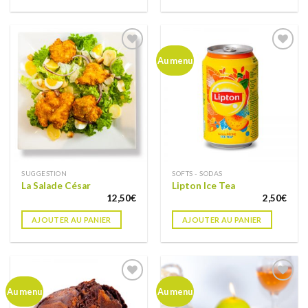
Ajouter
Ajouter
Au menu
à ma
à ma
liste de
liste de
souhaits
souhaits
SUGGESTION
SOFTS - SODAS
La Salade César
Lipton Ice Tea
12,50
€
2,50
€
AJOUTER AU PANIER
AJOUTER AU PANIER
Ajouter
Ajouter
Au menu
Au menu
à ma
à ma