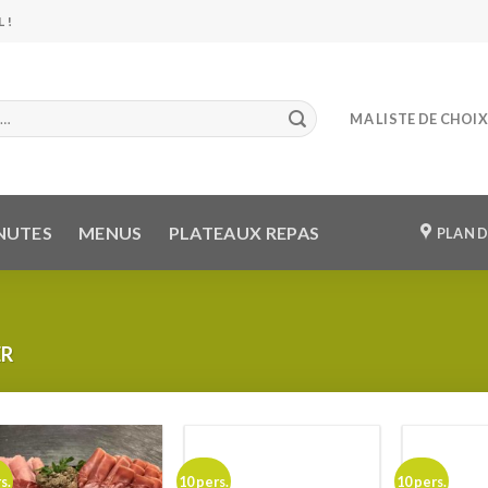
 !
MA LISTE DE CHOIX
NUTES
MENUS
PLATEAUX REPAS
PLAN D
ER
s.
10 pers.
10 pers.
Ajouter
Ajouter