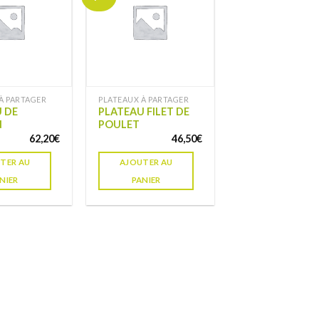
à ma
à ma
liste de
liste de
souhaits
souhaits
À PARTAGER
PLATEAUX À PARTAGER
 DE
PLATEAU FILET DE
N
POULET
62,20
€
46,50
€
TER AU
AJOUTER AU
NIER
PANIER