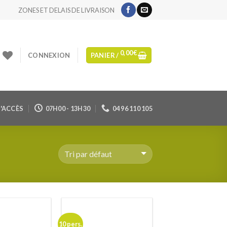
ZONES ET DELAIS DE LIVRAISON
0,00
€
CONNEXION
PANIER /
'ACCÈS
07H00 - 13H30
04 96 110 105
10 pers.
Ajouter
Ajouter