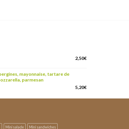
2,50
€
rgines, mayonnaise, tartare de
mozzarella, parmesan
5,20
€
s
Mini salade
Mini sandwiches