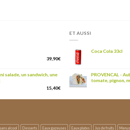
ET AUSSI
Coca Cola 33cl
39,90
€
 salade, un sandwich, une
PROVENCAL - Aube
x
tomate, pignon, 
15,40
€
sans alcool
Desserts
Eaux gazeuses
Eaux plates
Jus de fruits
Menu