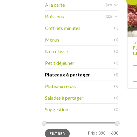
A la carte
(49)
Boissons
(22)
Coffrets minutes
(3)
Menus
(1)
CO
P
Non classé
(0)
C
Petit déjeuner
(3)
Plateaux à partager
(4)
Plateaux repas
(9)
Salades à partager
(1)
Suggestion
(5)
Prix :
39€
—
63€
FILTRER