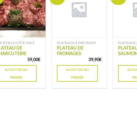
à ma
à ma
liste de
liste de
souhaits
souhaits
CKTAILS-CÔTÉ-SALÉ
PLATEAUX À PARTAGER
PLATEAUX 
LATEAU DE
PLATEAU DE
PLATEAU
HARCUTERIE
FROMAGES
SAUMO
59,00
€
39,90
€
AJOUTER AU
AJOUTER AU
AJOU
PANIER
PANIER
PA