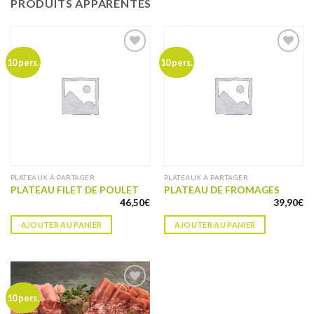
PRODUITS APPARENTÉS
Ajouter
Ajouter
10 pers.
10 pers.
à ma
à ma
liste de
liste de
souhaits
souhaits
PLATEAUX À PARTAGER
PLATEAUX À PARTAGER
PLATEAU FILET DE POULET
PLATEAU DE FROMAGES
46,50
€
39,90
€
AJOUTER AU PANIER
AJOUTER AU PANIER
Ajouter
10 pers.
à ma