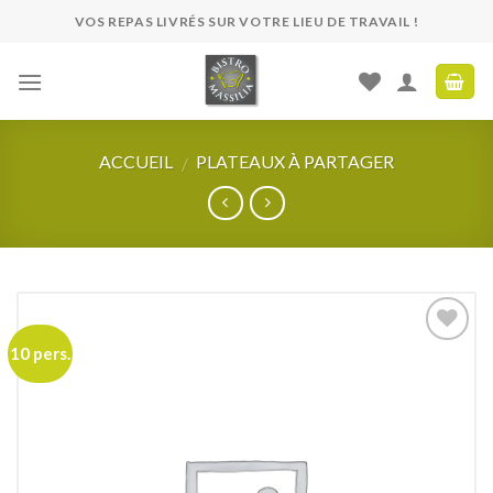
Skip
VOS REPAS LIVRÉS SUR VOTRE LIEU DE TRAVAIL !
to
content
ACCUEIL
PLATEAUX À PARTAGER
/
10 pers.
Ajouter
à ma
liste de
souhaits