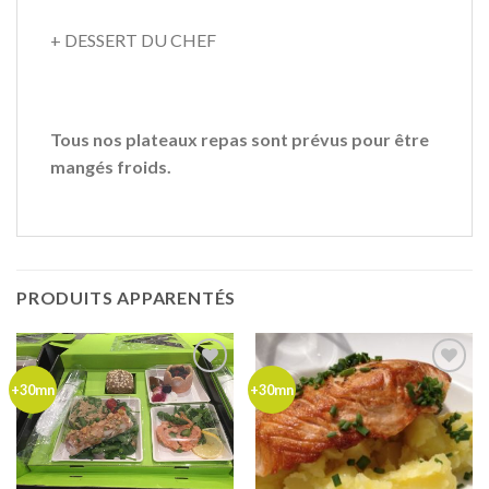
+ DESSERT DU CHEF
Tous nos plateaux repas sont prévus pour être
mangés froids.
PRODUITS APPARENTÉS
Ajouter
Ajouter
+30mn
+30mn
à ma
à ma
liste de
liste de
souhaits
souhaits