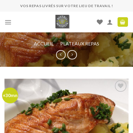
Skip
VOS REPAS LIVRÉS SUR VOTRE LIEU DE TRAVAIL !
to
content
ACCUEIL
PLATEAUX REPAS
/
+30mn
Ajouter
à ma
liste de
souhaits