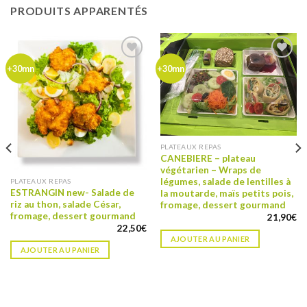
PRODUITS APPARENTÉS
Ajouter
Ajouter
+30mn
+30mn
à ma
à ma
liste de
liste de
souhaits
souhaits
PLATEAUX REPAS
CANEBIERE – plateau
végétarien – Wraps de
légumes, salade de lentilles à
PLATEAUX REPAS
ESTRANGIN new- Salade de
la moutarde, maïs petits pois,
riz au thon, salade César,
fromage, dessert gourmand
fromage, dessert gourmand
21,90
€
22,50
€
AJOUTER AU PANIER
AJOUTER AU PANIER