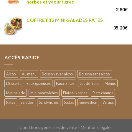
herbes et yaourt grec
2,80
€
COFFRET 12 MINI-SALADES PATES
35,20
€
ACCÈS RAPIDE
Alcool
Au menu
Boisson avec alcool
Boisson sans alcool
Desserts
Eaux gazeuses
Eaux plates
Jus de fruits
Menus
Mini salade
Mini sandwiches
Plateaux repas
Plats chauds
Pâtes
Salades
Sandwiches
Sodas
suggestion
Wraps
Conditions générales de vente
- Mentions légales