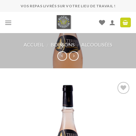
Skip
VOS REPAS LIVRÉS SUR VOTRE LIEU DE TRAVAIL !
to
content
ACCUEIL
BOISSONS
ALCOOLISÉES
/
/
Ajouter
à ma
liste de
souhaits