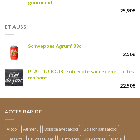
gourmand.
25,90
€
ET AUSSI
Schweppes Agrum' 33cl
2,50
€
PLAT DU JOUR -Entrecôte sauce cèpes, frites
maisons
22,50
€
ACCÈS RAPIDE
Alcool
Au menu
Boisson avec alcool
Boisson sans alcool
Desserts
Eaux gazeuses
Eaux plates
Jus de fruits
Menus