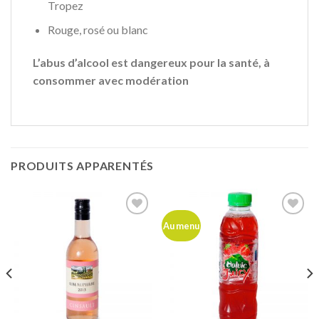
Tropez
Rouge, rosé ou blanc
L’abus d’alcool est dangereux pour la santé, à
consommer avec modération
PRODUITS APPARENTÉS
Ajouter
Ajouter
Au menu
à ma
à ma
liste de
liste de
souhaits
souhaits